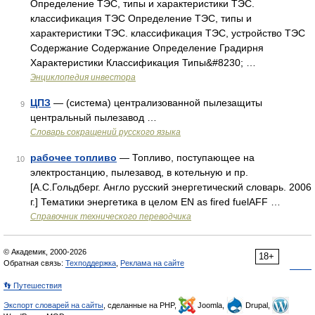
Определение ТЭС, типы и характеристики ТЭС.
классификация ТЭС Определение ТЭС, типы и
характеристики ТЭС. классификация ТЭС, устройство ТЭС
Содержание Содержание Определение Градирня
Характеристики Классификация Типы&#8230; …
Энциклопедия инвестора
ЦПЗ
— (система) централизованной пылезащиты
9
центральный пылезавод …
Словарь сокращений русского языка
рабочее топливо
— Топливо, поступающее на
10
электростанцию, пылезавод, в котельную и пр.
[А.С.Гольдберг. Англо русский энергетический словарь. 2006
г.] Тематики энергетика в целом EN as fired fuelAFF …
Справочник технического переводчика
© Академик, 2000-2026
18+
Обратная связь:
Техподдержка
,
Реклама на сайте
👣 Путешествия
Экспорт словарей на сайты
, сделанные на PHP,
Joomla,
Drupal,