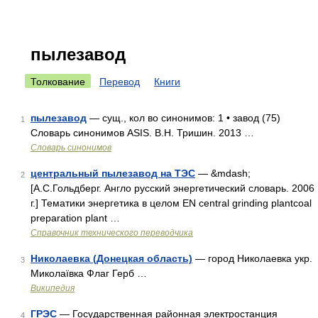
пылезавод
Толкование
Перевод
Книги
пылезавод
— сущ., кол во синонимов: 1 • завод (75)
1
Словарь синонимов ASIS. В.Н. Тришин. 2013 …
Словарь синонимов
центральный пылезавод на ТЭС
— &mdash;
2
[А.С.Гольдберг. Англо русский энергетический словарь. 2006
г.] Тематики энергетика в целом EN central grinding plantcoal
preparation plant …
Справочник технического переводчика
Николаевка (Донецкая область)
— город Николаевка укр.
3
Миколаївка Флаг Герб …
Википедия
ГРЭС
— Государственная районная электростанция
4